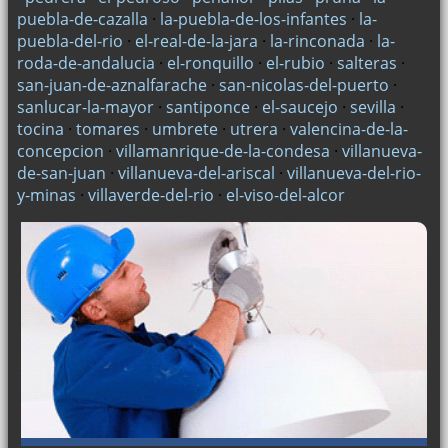
puebla-de-cazalla
·
la-puebla-de-los-infantes
·
la-
puebla-del-rio
·
el-real-de-la-jara
·
la-rinconada
·
la-
roda-de-andalucia
·
el-ronquillo
·
el-rubio
·
salteras
·
san-juan-de-aznalfarache
·
san-nicolas-del-puerto
·
sanlucar-la-mayor
·
santiponce
·
el-saucejo
·
sevilla
·
tocina
·
tomares
·
umbrete
·
utrera
·
valencina-de-la-
concepcion
·
villamanrique-de-la-condesa
·
villanueva-
de-san-juan
·
villanueva-del-ariscal
·
villanueva-del-rio-
y-minas
·
villaverde-del-rio
·
el-viso-del-alcor