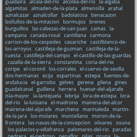
guadaira
·
alcala-del-rio
·
alcolea-del-rio
·
la-algaba
·
algamitas
·
almaden-de-la-plata
·
almensilla
·
arahal
·
aznalcazar
·
aznalcollar
·
badolatosa
·
benacazon
·
bollullos-de-la-mitacion
·
bormujos
·
brenes
·
burguillos
·
las-cabezas-de-san-juan
·
camas
·
la-
campana
·
canada-rosal
·
cantillana
·
carmona
·
carrion-de-los-cespedes
·
casariche
·
castilblanco-de-
los-arroyos
·
castilleja-de-guzman
·
castilleja-de-la-
cuesta
·
castilleja-del-campo
·
el-castillo-de-las-guardas
·
cazalla-de-la-sierra
·
constantina
·
coria-del-rio
·
coripe
·
el-coronil
·
los-corrales
·
el-cuervo-de-sevilla
·
dos-hermanas
·
ecija
·
espartinas
·
estepa
·
fuentes-de-
andalucia
·
el-garrobo
·
gelves
·
gerena
·
gilena
·
gines
·
guadalcanal
·
guillena
·
herrera
·
huevar-del-aljarafe
·
isla-mayor
·
la-lantejuela
·
lebrija
·
lora-de-estepa
·
lora-
del-rio
·
la-luisiana
·
el-madrono
·
mairena-del-alcor
·
mairena-del-aljarafe
·
marchena
·
marinaleda
·
martin-
de-la-jara
·
los-molares
·
montellano
·
moron-de-la-
frontera
·
las-navas-de-la-concepcion
·
olivares
·
osuna
·
los-palacios-y-villafranca
·
palomares-del-rio
·
paradas
·
pedrera
·
el-pedroso
·
penaflor
·
pilas
·
pruna
·
la-