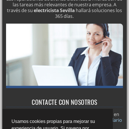
las tareas más relevantes de nuestra empresa. A
través de su
electricista Sevilla
hallará soluciones los
365 días.
CONTACTE CON NOSOTROS
Trabajamos en
Sevilla
y si desea puede ponerse en
contacto con nosotros a través de nuestro
formulario
Usamos cookies propias para mejorar su
de contacto
o llamándonos al:
experiencia de usuario. Si navega por