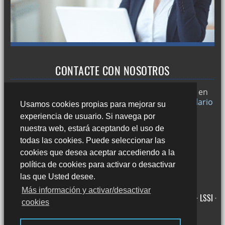
CONTACTE CON NOSOTROS
Trabajamos en
Sevilla
y si desea puede ponerse en
contacto con nosotros a través de nuestro
formulario
Usamos cookies propias para mejorar su
de contacto
o llamándonos al:
experiencia de usuario. Si navega por
678 49 45 44
nuestra web, estará aceptando el uso de
todas las cookies. Puede seleccionar las
cookies que desea aceptar accediendo a la
política de cookies para activar o desactivar
las que Usted desee.
Más información y activar/desactivar
Avda. Averroes, 8 Edificio Acrópolis, Bajo 41020 Sevilla ·
Aviso legal · LSSI ·
cookies
Política de cookies · Política de privacidad
·
Blog