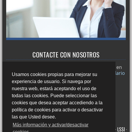
CONTACTE CON NOSOTROS
Trabajamos en
Sevilla
y si desea puede ponerse en
contacto con nosotros a través de nuestro
formulario
Usamos cookies propias para mejorar su
de contacto
o llamándonos al:
experiencia de usuario. Si navega por
678 49 45 44
nuestra web, estará aceptando el uso de
todas las cookies. Puede seleccionar las
cookies que desea aceptar accediendo a la
política de cookies para activar o desactivar
las que Usted desee.
Más información y activar/desactivar
Avda. Averroes, 8 Edificio Acrópolis, Bajo 41020 Sevilla ·
Aviso legal · LSSI ·
cookies