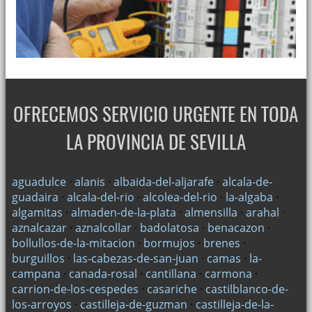
OFRECEMOS SERVICIO URGENTE EN TODA
LA PROVINCIA DE SEVILLA
aguadulce
·
alanis
·
albaida-del-aljarafe
·
alcala-de-
guadaira
·
alcala-del-rio
·
alcolea-del-rio
·
la-algaba
·
algamitas
·
almaden-de-la-plata
·
almensilla
·
arahal
·
aznalcazar
·
aznalcollar
·
badolatosa
·
benacazon
·
bollullos-de-la-mitacion
·
bormujos
·
brenes
·
burguillos
·
las-cabezas-de-san-juan
·
camas
·
la-
campana
·
canada-rosal
·
cantillana
·
carmona
·
carrion-de-los-cespedes
·
casariche
·
castilblanco-de-
los-arroyos
·
castilleja-de-guzman
·
castilleja-de-la-