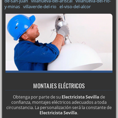
de-san-juan
·
villanueva-del-ariscal
·
villanueva-del-rio-
y-minas
·
villaverde-del-rio
·
el-viso-del-alcor
MONTAJES ELÉCTRICOS
Obtenga por parte de su
Electricista Sevilla
de
confianza, montajes eléctricos adecuados a toda
circunstancia. La personalización será la constante de
Electricista Sevilla
.