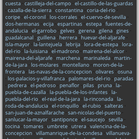
cuesta
·
castilleja-del-campo
·
el-castillo-de-las-guardas
·
cazalla-de-la-sierra
·
constantina
·
coria-del-rio
·
coripe
·
el-coronil
·
los-corrales
·
el-cuervo-de-sevilla
·
dos-hermanas
·
ecija
·
espartinas
·
estepa
·
fuentes-de-
andalucia
·
el-garrobo
·
gelves
·
gerena
·
gilena
·
gines
·
guadalcanal
·
guillena
·
herrera
·
huevar-del-aljarafe
·
isla-mayor
·
la-lantejuela
·
lebrija
·
lora-de-estepa
·
lora-
del-rio
·
la-luisiana
·
el-madrono
·
mairena-del-alcor
·
mairena-del-aljarafe
·
marchena
·
marinaleda
·
martin-
de-la-jara
·
los-molares
·
montellano
·
moron-de-la-
frontera
·
las-navas-de-la-concepcion
·
olivares
·
osuna
·
los-palacios-y-villafranca
·
palomares-del-rio
·
paradas
·
pedrera
·
el-pedroso
·
penaflor
·
pilas
·
pruna
·
la-
puebla-de-cazalla
·
la-puebla-de-los-infantes
·
la-
puebla-del-rio
·
el-real-de-la-jara
·
la-rinconada
·
la-
roda-de-andalucia
·
el-ronquillo
·
el-rubio
·
salteras
·
san-juan-de-aznalfarache
·
san-nicolas-del-puerto
·
sanlucar-la-mayor
·
santiponce
·
el-saucejo
·
sevilla
·
tocina
·
tomares
·
umbrete
·
utrera
·
valencina-de-la-
concepcion
·
villamanrique-de-la-condesa
·
villanueva-