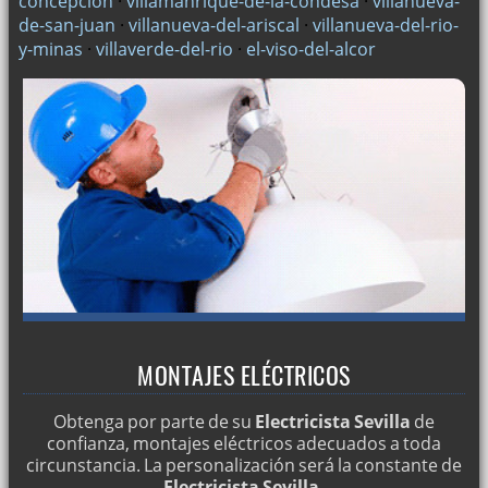
concepcion
·
villamanrique-de-la-condesa
·
villanueva-
de-san-juan
·
villanueva-del-ariscal
·
villanueva-del-rio-
y-minas
·
villaverde-del-rio
·
el-viso-del-alcor
MONTAJES ELÉCTRICOS
Obtenga por parte de su
Electricista Sevilla
de
confianza, montajes eléctricos adecuados a toda
circunstancia. La personalización será la constante de
Electricista Sevilla
.