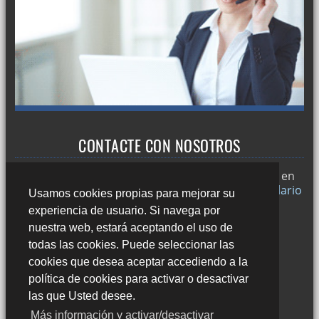
CONTACTE CON NOSOTROS
Trabajamos en
Sevilla
y si desea puede ponerse en
contacto con nosotros a través de nuestro
formulario
Usamos cookies propias para mejorar su
de contacto
o llamándonos al:
experiencia de usuario. Si navega por
678 49 45 44
nuestra web, estará aceptando el uso de
todas las cookies. Puede seleccionar las
cookies que desea aceptar accediendo a la
política de cookies para activar o desactivar
las que Usted desee.
Más información y activar/desactivar