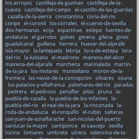
los-arroyos
·
castilleja-de-guzman
·
castilleja-de-la-
cuesta
·
castilleja-del-campo
·
el-castillo-de-las-guardas
·
cazalla-de-la-sierra
·
constantina
·
coria-del-rio
·
coripe
·
el-coronil
·
los-corrales
·
el-cuervo-de-sevilla
·
dos-hermanas
·
ecija
·
espartinas
·
estepa
·
fuentes-de-
andalucia
·
el-garrobo
·
gelves
·
gerena
·
gilena
·
gines
·
guadalcanal
·
guillena
·
herrera
·
huevar-del-aljarafe
·
isla-mayor
·
la-lantejuela
·
lebrija
·
lora-de-estepa
·
lora-
del-rio
·
la-luisiana
·
el-madrono
·
mairena-del-alcor
·
mairena-del-aljarafe
·
marchena
·
marinaleda
·
martin-
de-la-jara
·
los-molares
·
montellano
·
moron-de-la-
frontera
·
las-navas-de-la-concepcion
·
olivares
·
osuna
·
los-palacios-y-villafranca
·
palomares-del-rio
·
paradas
·
pedrera
·
el-pedroso
·
penaflor
·
pilas
·
pruna
·
la-
puebla-de-cazalla
·
la-puebla-de-los-infantes
·
la-
puebla-del-rio
·
el-real-de-la-jara
·
la-rinconada
·
la-
roda-de-andalucia
·
el-ronquillo
·
el-rubio
·
salteras
·
san-juan-de-aznalfarache
·
san-nicolas-del-puerto
·
sanlucar-la-mayor
·
santiponce
·
el-saucejo
·
sevilla
·
tocina
·
tomares
·
umbrete
·
utrera
·
valencina-de-la-