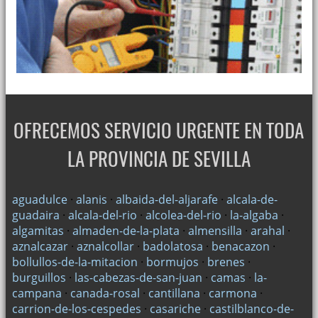
OFRECEMOS SERVICIO URGENTE EN TODA
LA PROVINCIA DE SEVILLA
aguadulce
·
alanis
·
albaida-del-aljarafe
·
alcala-de-
guadaira
·
alcala-del-rio
·
alcolea-del-rio
·
la-algaba
·
algamitas
·
almaden-de-la-plata
·
almensilla
·
arahal
·
aznalcazar
·
aznalcollar
·
badolatosa
·
benacazon
·
bollullos-de-la-mitacion
·
bormujos
·
brenes
·
burguillos
·
las-cabezas-de-san-juan
·
camas
·
la-
campana
·
canada-rosal
·
cantillana
·
carmona
·
carrion-de-los-cespedes
·
casariche
·
castilblanco-de-