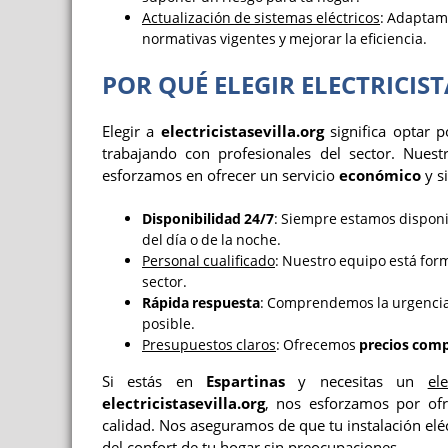
Actualización de sistemas eléctricos
: Adaptam
normativas vigentes y mejorar la eficiencia.
POR QUÉ ELEGIR ELECTRICIS
Elegir a
electricistasevilla.org
significa optar 
trabajando con profesionales del sector. Nuest
esforzamos en ofrecer un servicio
económico
y s
Disponibilidad 24/7
: Siempre estamos disponi
del día o de la noche.
Personal cualificado
: Nuestro equipo está fo
sector.
Rápida respuesta
: Comprendemos la urgencia
posible.
Presupuestos claros
: Ofrecemos
precios comp
Si estás en
Espartinas
y necesitas un
el
electricistasevilla.org
, nos esforzamos por of
calidad. Nos aseguramos de que tu instalación elé
del confort de tu hogar sin preocupaciones.