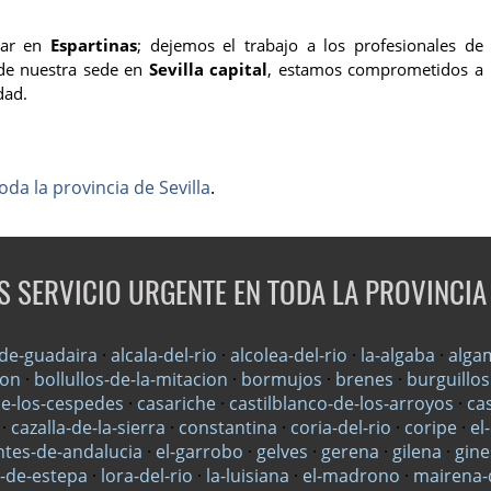
gar en
Espartinas
; dejemos el trabajo a los profesionales de
 de nuestra sede en
Sevilla capital
, estamos comprometidos a
dad.
oda la provincia de Sevilla
.
 SERVICIO URGENTE EN TODA LA PROVINCIA 
-de-guadaira
·
alcala-del-rio
·
alcolea-del-rio
·
la-algaba
·
alga
zon
·
bollullos-de-la-mitacion
·
bormujos
·
brenes
·
burguillos
de-los-cespedes
·
casariche
·
castilblanco-de-los-arroyos
·
ca
·
cazalla-de-la-sierra
·
constantina
·
coria-del-rio
·
coripe
·
el
ntes-de-andalucia
·
el-garrobo
·
gelves
·
gerena
·
gilena
·
gine
a-de-estepa
·
lora-del-rio
·
la-luisiana
·
el-madrono
·
mairena-d