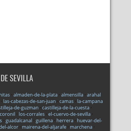
DE SEVILLA
mitas
·
almaden-de-la-plata
·
almensilla
·
arahal
·
las-cabezas-de-san-juan
·
camas
·
la-campana
stilleja-de-guzman
·
castilleja-de-la-cuesta
·
-coronil
·
los-corrales
·
el-cuervo-de-sevilla
·
s
·
guadalcanal
·
guillena
·
herrera
·
huevar-del-
el-alcor
·
mairena-del-aljarafe
·
marchena
·