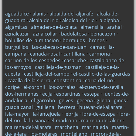
aguadulce
·
alanis
·
albaida-del-aljarafe
·
alcala-de-
guadaira
·
alcala-del-rio
·
alcolea-del-rio
·
la-algaba
·
algamitas
·
almaden-de-la-plata
·
almensilla
·
arahal
·
aznalcazar
·
aznalcollar
·
badolatosa
·
benacazon
·
bollullos-de-la-mitacion
·
bormujos
·
brenes
·
burguillos
·
las-cabezas-de-san-juan
·
camas
·
la-
campana
·
canada-rosal
·
cantillana
·
carmona
·
carrion-de-los-cespedes
·
casariche
·
castilblanco-de-
los-arroyos
·
castilleja-de-guzman
·
castilleja-de-la-
cuesta
·
castilleja-del-campo
·
el-castillo-de-las-guardas
·
cazalla-de-la-sierra
·
constantina
·
coria-del-rio
·
coripe
·
el-coronil
·
los-corrales
·
el-cuervo-de-sevilla
·
dos-hermanas
·
ecija
·
espartinas
·
estepa
·
fuentes-de-
andalucia
·
el-garrobo
·
gelves
·
gerena
·
gilena
·
gines
·
guadalcanal
·
guillena
·
herrera
·
huevar-del-aljarafe
·
isla-mayor
·
la-lantejuela
·
lebrija
·
lora-de-estepa
·
lora-
del-rio
·
la-luisiana
·
el-madrono
·
mairena-del-alcor
·
mairena-del-aljarafe
·
marchena
·
marinaleda
·
martin-
de-la-jara
·
los-molares
·
montellano
·
moron-de-la-