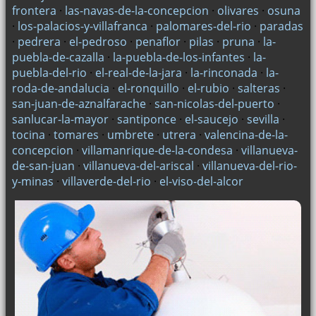
frontera
·
las-navas-de-la-concepcion
·
olivares
·
osuna
·
los-palacios-y-villafranca
·
palomares-del-rio
·
paradas
·
pedrera
·
el-pedroso
·
penaflor
·
pilas
·
pruna
·
la-
puebla-de-cazalla
·
la-puebla-de-los-infantes
·
la-
puebla-del-rio
·
el-real-de-la-jara
·
la-rinconada
·
la-
roda-de-andalucia
·
el-ronquillo
·
el-rubio
·
salteras
·
san-juan-de-aznalfarache
·
san-nicolas-del-puerto
·
sanlucar-la-mayor
·
santiponce
·
el-saucejo
·
sevilla
·
tocina
·
tomares
·
umbrete
·
utrera
·
valencina-de-la-
concepcion
·
villamanrique-de-la-condesa
·
villanueva-
de-san-juan
·
villanueva-del-ariscal
·
villanueva-del-rio-
y-minas
·
villaverde-del-rio
·
el-viso-del-alcor