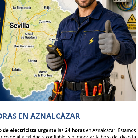
HORAS EN AZNALCÁZAR
o de electricista urgente
las
24 horas
en
Aznalcázar
. Estamos
co de alta calidad y confiable, sin importar la hora del día o la