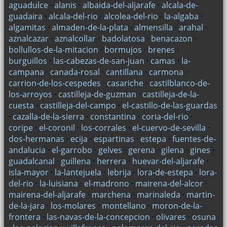
aguadulce
·
alanis
·
albaida-del-aljarafe
·
alcala-de-
guadaira
·
alcala-del-rio
·
alcolea-del-rio
·
la-algaba
·
algamitas
·
almaden-de-la-plata
·
almensilla
·
arahal
·
aznalcazar
·
aznalcollar
·
badolatosa
·
benacazon
·
bollullos-de-la-mitacion
·
bormujos
·
brenes
·
burguillos
·
las-cabezas-de-san-juan
·
camas
·
la-
campana
·
canada-rosal
·
cantillana
·
carmona
·
carrion-de-los-cespedes
·
casariche
·
castilblanco-de-
los-arroyos
·
castilleja-de-guzman
·
castilleja-de-la-
cuesta
·
castilleja-del-campo
·
el-castillo-de-las-guardas
·
cazalla-de-la-sierra
·
constantina
·
coria-del-rio
·
coripe
·
el-coronil
·
los-corrales
·
el-cuervo-de-sevilla
·
dos-hermanas
·
ecija
·
espartinas
·
estepa
·
fuentes-de-
andalucia
·
el-garrobo
·
gelves
·
gerena
·
gilena
·
gines
·
guadalcanal
·
guillena
·
herrera
·
huevar-del-aljarafe
·
isla-mayor
·
la-lantejuela
·
lebrija
·
lora-de-estepa
·
lora-
del-rio
·
la-luisiana
·
el-madrono
·
mairena-del-alcor
·
mairena-del-aljarafe
·
marchena
·
marinaleda
·
martin-
de-la-jara
·
los-molares
·
montellano
·
moron-de-la-
frontera
·
las-navas-de-la-concepcion
·
olivares
·
osuna