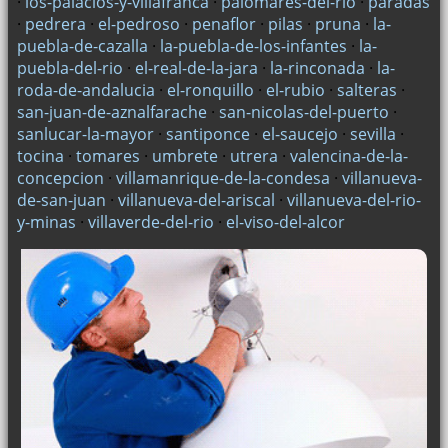
·
los-palacios-y-villafranca
·
palomares-del-rio
·
paradas
·
pedrera
·
el-pedroso
·
penaflor
·
pilas
·
pruna
·
la-
puebla-de-cazalla
·
la-puebla-de-los-infantes
·
la-
puebla-del-rio
·
el-real-de-la-jara
·
la-rinconada
·
la-
roda-de-andalucia
·
el-ronquillo
·
el-rubio
·
salteras
·
san-juan-de-aznalfarache
·
san-nicolas-del-puerto
·
sanlucar-la-mayor
·
santiponce
·
el-saucejo
·
sevilla
·
tocina
·
tomares
·
umbrete
·
utrera
·
valencina-de-la-
concepcion
·
villamanrique-de-la-condesa
·
villanueva-
de-san-juan
·
villanueva-del-ariscal
·
villanueva-del-rio-
y-minas
·
villaverde-del-rio
·
el-viso-del-alcor