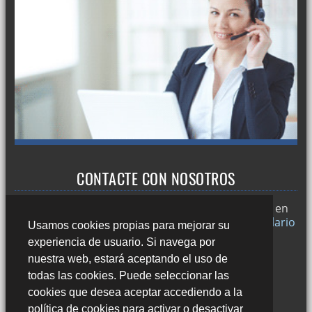
CONTACTE CON NOSOTROS
Trabajamos en
Sevilla
y si desea puede ponerse en
contacto con nosotros a través de nuestro
formulario
Usamos cookies propias para mejorar su
de contacto
o llamándonos al:
experiencia de usuario. Si navega por
678 49 45 44
nuestra web, estará aceptando el uso de
todas las cookies. Puede seleccionar las
cookies que desea aceptar accediendo a la
política de cookies para activar o desactivar