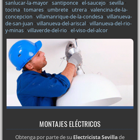
sanlucar-la-mayor
·
santiponce
·
el-saucejo
·
sevilla
·
tocina
·
tomares
·
umbrete
·
utrera
·
valencina-de-la-
concepcion
·
villamanrique-de-la-condesa
·
villanueva-
de-san-juan
·
villanueva-del-ariscal
·
villanueva-del-rio-
y-minas
·
villaverde-del-rio
·
el-viso-del-alcor
MONTAJES ELÉCTRICOS
Obtenga por parte de su
Electricista Sevilla
de