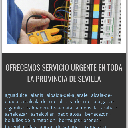
OFRECEMOS SERVICIO URGENTE EN TODA
LA PROVINCIA DE SEVILLA
aguadulce
·
alanis
·
albaida-del-aljarafe
·
alcala-de-
guadaira
·
alcala-del-rio
·
alcolea-del-rio
·
la-algaba
·
algamitas
·
almaden-de-la-plata
·
almensilla
·
arahal
·
aznalcazar
·
aznalcollar
·
badolatosa
·
benacazon
·
bollullos-de-la-mitacion
·
bormujos
·
brenes
·
burguillos
·
las-cabezas-de-san-juan
·
camas
·
la-