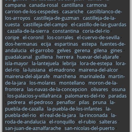
campana
·
canada-rosal
·
cantillana
·
carmona
·
carrion-de-los-cespedes
·
casariche
·
castilblanco-de-
los-arroyos
·
castilleja-de-guzman
·
castilleja-de-la-
cuesta
·
castilleja-del-campo
·
el-castillo-de-las-guardas
·
cazalla-de-la-sierra
·
constantina
·
coria-del-rio
·
coripe
·
el-coronil
·
los-corrales
·
el-cuervo-de-sevilla
·
dos-hermanas
·
ecija
·
espartinas
·
estepa
·
fuentes-de-
andalucia
·
el-garrobo
·
gelves
·
gerena
·
gilena
·
gines
·
guadalcanal
·
guillena
·
herrera
·
huevar-del-aljarafe
·
isla-mayor
·
la-lantejuela
·
lebrija
·
lora-de-estepa
·
lora-
del-rio
·
la-luisiana
·
el-madrono
·
mairena-del-alcor
·
mairena-del-aljarafe
·
marchena
·
marinaleda
·
martin-
de-la-jara
·
los-molares
·
montellano
·
moron-de-la-
frontera
·
las-navas-de-la-concepcion
·
olivares
·
osuna
·
los-palacios-y-villafranca
·
palomares-del-rio
·
paradas
·
pedrera
·
el-pedroso
·
penaflor
·
pilas
·
pruna
·
la-
puebla-de-cazalla
·
la-puebla-de-los-infantes
·
la-
puebla-del-rio
·
el-real-de-la-jara
·
la-rinconada
·
la-
roda-de-andalucia
·
el-ronquillo
·
el-rubio
·
salteras
·
san-juan-de-aznalfarache
·
san-nicolas-del-puerto
·