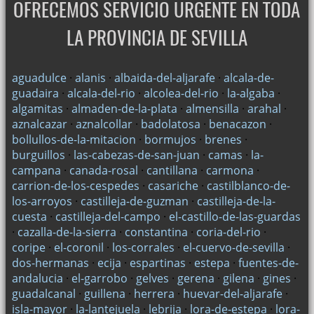
OFRECEMOS SERVICIO URGENTE EN TODA
LA PROVINCIA DE SEVILLA
aguadulce
·
alanis
·
albaida-del-aljarafe
·
alcala-de-
guadaira
·
alcala-del-rio
·
alcolea-del-rio
·
la-algaba
·
algamitas
·
almaden-de-la-plata
·
almensilla
·
arahal
·
aznalcazar
·
aznalcollar
·
badolatosa
·
benacazon
·
bollullos-de-la-mitacion
·
bormujos
·
brenes
·
burguillos
·
las-cabezas-de-san-juan
·
camas
·
la-
campana
·
canada-rosal
·
cantillana
·
carmona
·
carrion-de-los-cespedes
·
casariche
·
castilblanco-de-
los-arroyos
·
castilleja-de-guzman
·
castilleja-de-la-
cuesta
·
castilleja-del-campo
·
el-castillo-de-las-guardas
·
cazalla-de-la-sierra
·
constantina
·
coria-del-rio
·
coripe
·
el-coronil
·
los-corrales
·
el-cuervo-de-sevilla
·
dos-hermanas
·
ecija
·
espartinas
·
estepa
·
fuentes-de-
andalucia
·
el-garrobo
·
gelves
·
gerena
·
gilena
·
gines
·
guadalcanal
·
guillena
·
herrera
·
huevar-del-aljarafe
·
isla-mayor
·
la-lantejuela
·
lebrija
·
lora-de-estepa
·
lora-