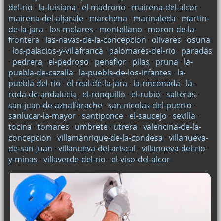
del-rio
·
la-luisiana
·
el-madrono
·
mairena-del-alcor
·
mairena-del-aljarafe
·
marchena
·
marinaleda
·
martin-
de-la-jara
·
los-molares
·
montellano
·
moron-de-la-
frontera
·
las-navas-de-la-concepcion
·
olivares
·
osuna
·
los-palacios-y-villafranca
·
palomares-del-rio
·
paradas
·
pedrera
·
el-pedroso
·
penaflor
·
pilas
·
pruna
·
la-
puebla-de-cazalla
·
la-puebla-de-los-infantes
·
la-
puebla-del-rio
·
el-real-de-la-jara
·
la-rinconada
·
la-
roda-de-andalucia
·
el-ronquillo
·
el-rubio
·
salteras
·
san-juan-de-aznalfarache
·
san-nicolas-del-puerto
·
sanlucar-la-mayor
·
santiponce
·
el-saucejo
·
sevilla
·
tocina
·
tomares
·
umbrete
·
utrera
·
valencina-de-la-
concepcion
·
villamanrique-de-la-condesa
·
villanueva-
de-san-juan
·
villanueva-del-ariscal
·
villanueva-del-rio-
y-minas
·
villaverde-del-rio
·
el-viso-del-alcor